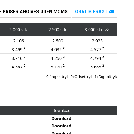
E PRISER ANGIVES UDEN MOMS
GRATIS FRAGT
2.000 stk.
2.500 stk.
3.000 stk.
>>
2.106
2.509
2.923
2
2
2
3.499
4.032
4.577
2
2
2
3.716
4.250
4.794
2
2
2
4.587
5.120
5.665
0: Ingen tryk, 2: Offsettryk, 1: Digitaltryk
Download
Download
Download
Download