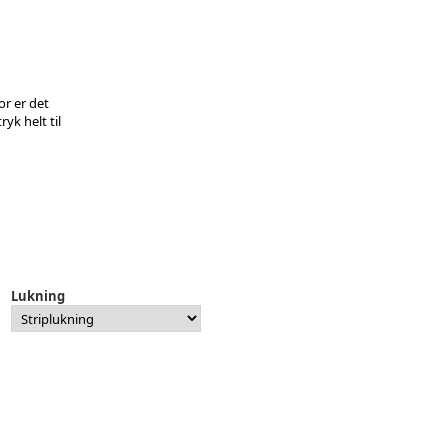
or er det
yk helt til
Lukning