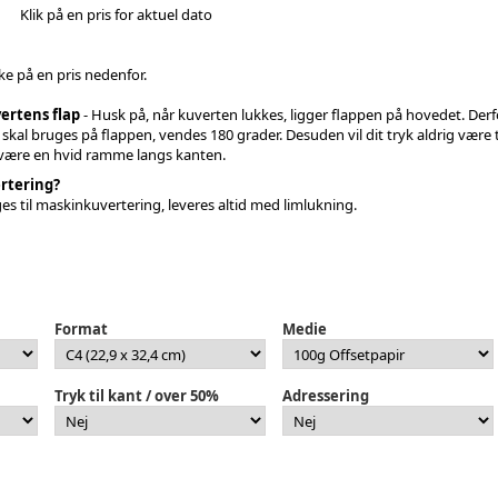
Klik på en pris for aktuel dato
kke på en pris nedenfor.
ertens flap
- Husk på, når kuverten lukkes, ligger flappen på hovedet. Derf
r skal bruges på flappen, vendes 180 grader. Desuden vil dit tryk aldrig være tr
l være en hvid ramme langs kanten.
rtering?
ges til maskinkuvertering, leveres altid med limlukning.
Format
Medie
Tryk til kant / over 50%
Adressering