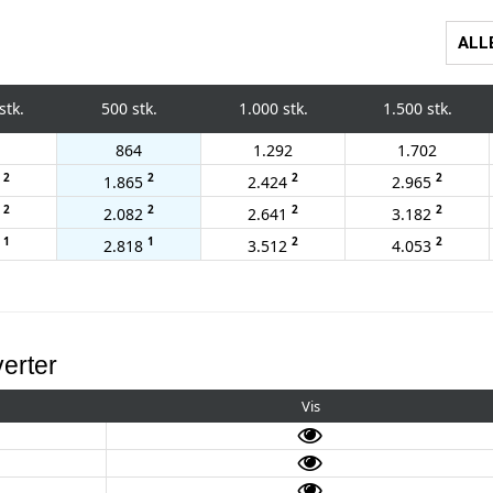
ALL
stk.
500 stk.
1.000 stk.
1.500 stk.
864
1.292
1.702
2
2
2
2
2
1.865
2.424
2.965
2
2
2
2
0
2.082
2.641
3.182
1
1
2
2
2
2.818
3.512
4.053
erter
Vis