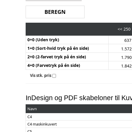
<<
250 
0+0 (Uden tryk)
637
1+0 (Sort-hvid tryk på én side)
1.57
2+0 (2-farvet tryk på én side)
1.79
4+0 (Farvetryk på én side)
1.84
Vis stk. pris
InDesign og PDF skabeloner til Kuv
Navn
C4
C4 maskinkuvert
C5