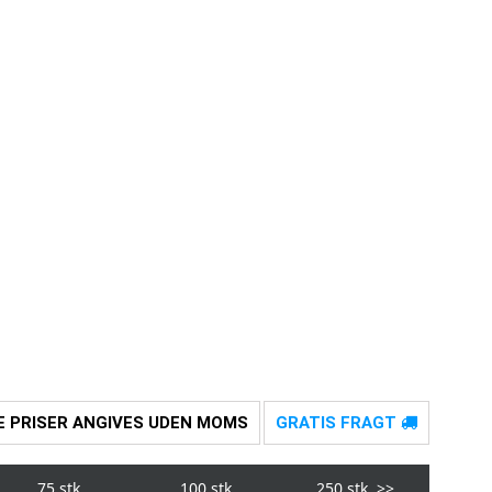
E PRISER ANGIVES UDEN MOMS
GRATIS FRAGT
75 stk.
100 stk.
250 stk.
>>