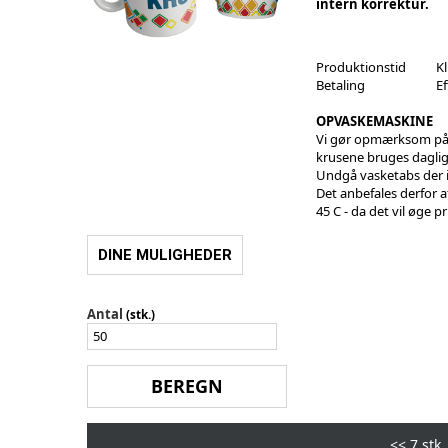
intern korrektur.
Produktionstid
Kl
Betaling
E
OPVASKEMASKINE
Vi gør opmærksom på, a
krusene bruges daglig
Undgå vasketabs der i
Det anbefales derfor
45 C - da det vil øge p
DINE MULIGHEDER
Antal
(stk.)
<<
7 stk.