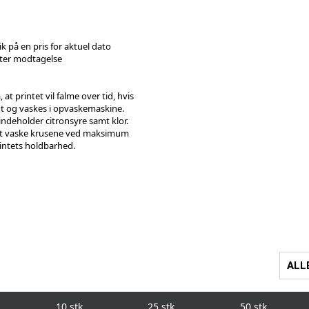
ik på en pris for aktuel dato
fter modtagelse
t printet vil falme over tid, hvis
t og vaskes i opvaskemaskine.
ndeholder citronsyre samt klor.
 at vaske krusene ved maksimum
rintets holdbarhed.
ALL
10 stk.
25 stk.
50 stk.