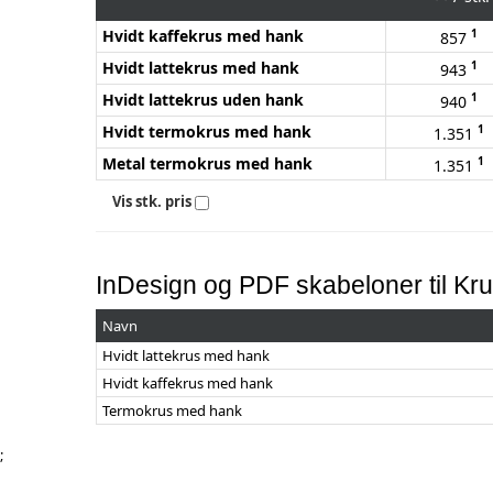
Hvidt kaffekrus med hank
1
857
Hvidt lattekrus med hank
1
943
Hvidt lattekrus uden hank
1
940
Hvidt termokrus med hank
1
1.351
Metal termokrus med hank
1
1.351
Vis stk. pris
InDesign og PDF skabeloner til Kr
Navn
Hvidt lattekrus med hank
Hvidt kaffekrus med hank
Termokrus med hank
;