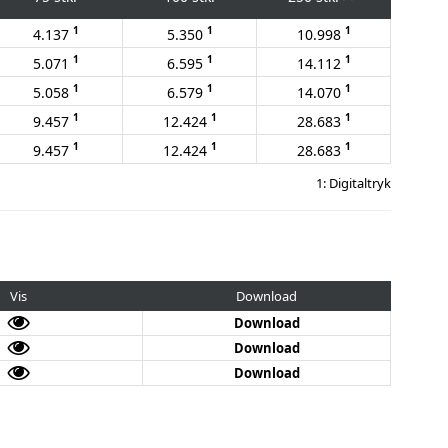
1
1
1
4.137
5.350
10.998
1
1
1
5.071
6.595
14.112
1
1
1
5.058
6.579
14.070
1
1
1
9.457
12.424
28.683
1
1
1
9.457
12.424
28.683
1: Digitaltryk
Vis
Download
Download
Download
Download