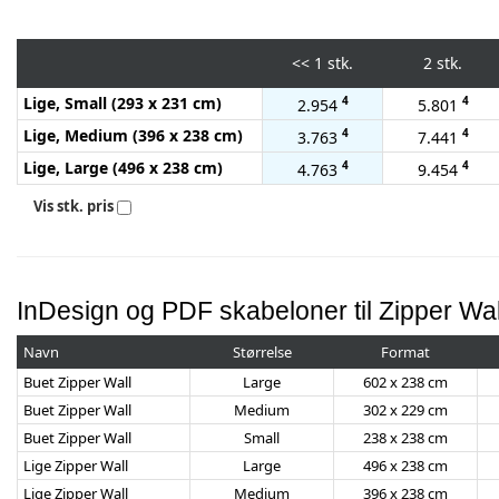
<<
1 stk.
2 stk.
Lige, Small (293 x 231 cm)
4
4
2.954
5.801
Lige, Medium (396 x 238 cm)
4
4
3.763
7.441
Lige, Large (496 x 238 cm)
4
4
4.763
9.454
Vis stk. pris
InDesign og PDF skabeloner til Zipper Wal
Navn
Størrelse
Format
Buet Zipper Wall
Large
602 x 238 cm
Buet Zipper Wall
Medium
302 x 229 cm
Buet Zipper Wall
Small
238 x 238 cm
Lige Zipper Wall
Large
496 x 238 cm
Lige Zipper Wall
Medium
396 x 238 cm