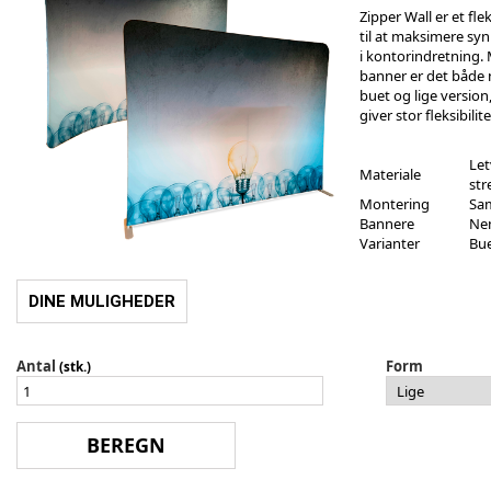
Zipper Wall er et fle
til at maksimere sy
i kontorindretning
banner er det både 
buet og lige version
giver stor fleksibilite
Le
Materiale
str
Montering
Sam
Bannere
Nem
Varianter
Bue
DINE MULIGHEDER
Antal
Form
(stk.)